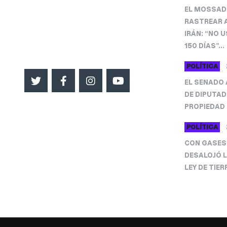
EL MOSSAD 
542966623041
RASTREAR A
impactosur.info@gmail.com
IRÁN: “NO 
150 DÍAS”...
SEGUINOS
POLÍTICA
EL SENADO 
DE DIPUTAD
PROPIEDAD 
POLÍTICA
CON GASES 
DESALOJÓ 
LEY DE TIER