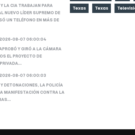
Y LA CIA TRABAJAN PARA
Texas
Texas
Televis
L NUEVO LÍDER SUPREMO DE
USÓ UN TELÉFONO EN MÁS DE
2026-08-07 06:00:04
APROBÓ Y GIRÓ A LA CÁMARA
OS EL PROYECTO DE
PRIVADA...
2026-08-07 06:00:03
Y DETONACIONES, LA POLICÍA
LA MANIFESTACIÓN CONTRA LA
RAS...