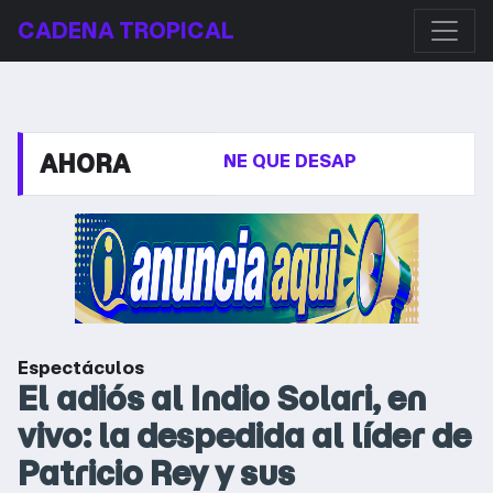
CADENA TROPICAL
AHORA
ADRE: “ESTO TIENE QUE DESAPARECER”
EL GOBIER
Espectáculos
El adiós al Indio Solari, en
vivo: la despedida al líder de
Patricio Rey y sus