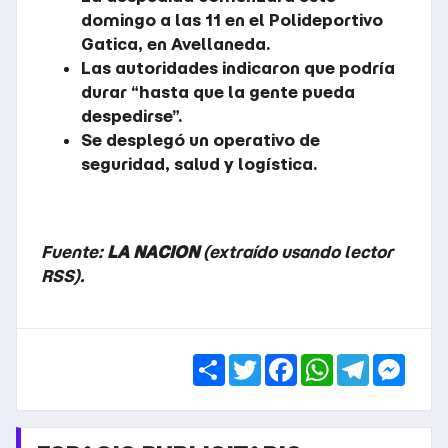
domingo a las 11 en el Polideportivo
Gatica, en Avellaneda.
Las autoridades indicaron que podría
durar “hasta que la gente pueda
despedirse”.
Se desplegó un operativo de
seguridad, salud y logística.
Fuente:
LA NACION
(extraído usando lector
RSS).
Share
Twitter
Facebook
WhatsApp
Telegra
Mess