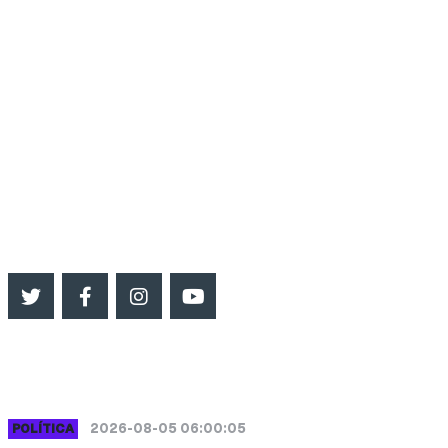
INFO RADIO
Cadena Tropical
542966623041
impactosur.info@gmail.com
SEGUINOS
ULTIMAS NOTICIAS
2026-08-05 06:00:05
POLÍTICA