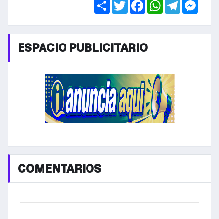
Share
Twitter
Facebook
WhatsApp
Telegra
Mess
ESPACIO PUBLICITARIO
COMENTARIOS