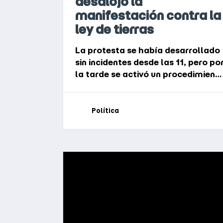
desalojó la
manifestación contra la
ley de tierras
La protesta se había desarrollado
sin incidentes desde las 11, pero po
la tarde se activó un procedimient
que obligó a la mayoría de los
asistentes a dejar el lugar; al final
hubo 12 detenidos y corridas en las
Política
inmediaciones del Congreso