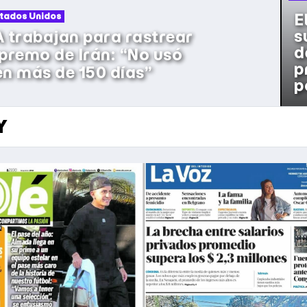
E
Política
s
 y giró a la Cámara de
d
royecto de propiedad
p
privada
p
Y