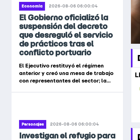
2026-08-06 06:00:04
Economía
El Gobierno oficializó la
suspensión del decreto
que desreguló el servicio
de prácticos tras el
conflicto portuario
El Ejecutivo restituyó el régimen
anterior y creó una mesa de trabajo
L
con representantes del sector; la
medida se conoció después del
acuerdo que permitió normalizar la
navegación de buques
2026-08-06 06:00:04
Personajes
Investigan el refugio para