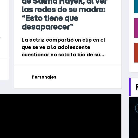
de Salma Hayek, al ver
las redes de su madre:
“Esto tiene que
desaparecer”
r
La actriz compartió un clip en el
o
que se ve a la adolescente
cuestionar no solo la bio de su
perfil de Instagram sino su amor
por los estampados animal print
Personajes