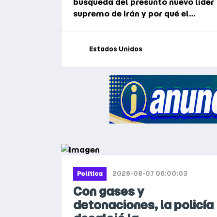
búsqueda del presunto nuevo líder
supremo de Irán y por qué el
silencio digital dificulta el trabajo
del Mossad y la CIA.
Estados Unidos
2026-08-07 06:00:03
Política
Con gases y
detonaciones, la policía