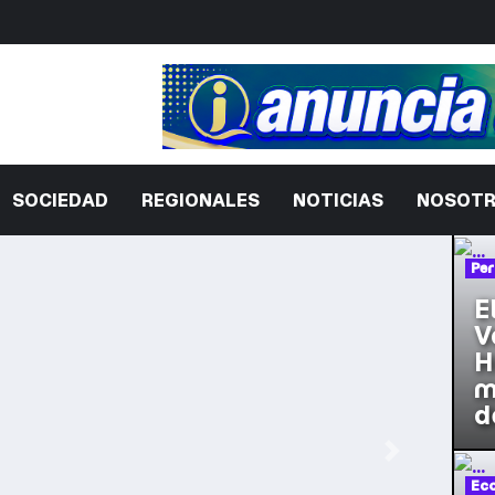
SOCIEDAD
REGIONALES
NOTICIAS
NOSOT
Per
E
V
H
m
d
Siguiente
Ec