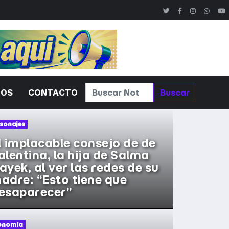
ROS
CONTACTO
Buscar
sonajes
l implacable consejo de de
alentina, la hija de Salma
ayek, al ver las redes de su
adre: “Esto tiene que
esaparecer”
onomía