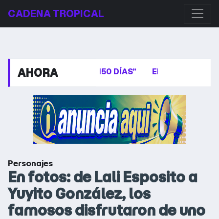
CADENA TROPICAL
AHORA
EL SENADO APROBÓ Y GIRÓ A LA CÁMARA DE DIPUTA
Personajes
En fotos: de Lali Esposito a
Yuyito González, los
famosos disfrutaron de uno