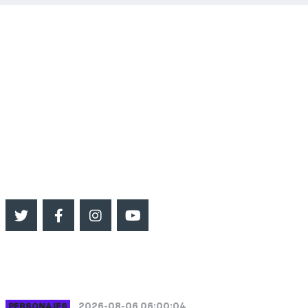
INFO RADIO
Cadena Tropical
542966623041
impactosur.info@gmail.com
SEGUINOS
ULTIMAS NOTICIAS
2026-08-06 06:00:04
PERSONAJES