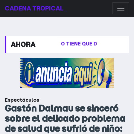
CADENA TROPICAL
AHORA
SU MADRE: “ESTO TIENE QUE DESAPARECER”
EL GOB
Espectáculos
Gastón Dalmau se sinceró
sobre el delicado problema
de salud que sufrió de niño: