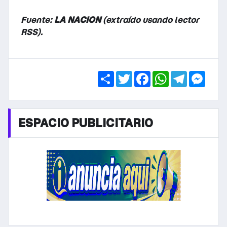
Fuente:
LA NACION
(extraído usando lector
RSS).
Share
Twitter
Facebook
WhatsApp
Telegra
Mess
ESPACIO PUBLICITARIO