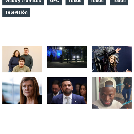
Visas y trámites
UFC
Texas
Texas
Texas
Televisión
FOTO NOTICIAS